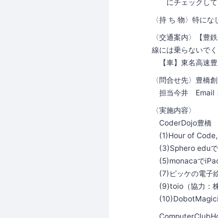
にチェックして
〈持 ち 物〉特に
〈交通案内〉【豊鉄
線には乗らないでく
【車】東名高速豊川
〈問合せ先〉豊橋
担当今井 Email
〈実施内容〉
CoderDojo
(1)Hour of Code, 
(3)Sphero edu
(5)monacaでiPadア
(7)ピッケの電子絵本
(9)toio（協
(10)DobotMag
ComputerCl