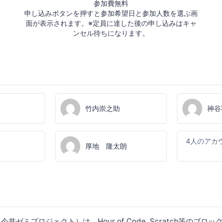
参加費無料
申し込みボタンを押すと参加希望日と参加人数を選ぶ画
面が表示されます。※定員に達した後の申し込みはキャ
ンセル待ちになります。
竹内崇之助
神谷
4人のアカ
厚地 隆太朗
（今井ゼミプロジェクト）は、Hour of Code, Scratch等のブ