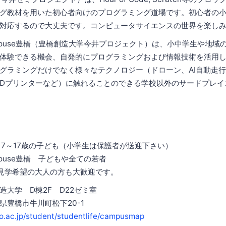
グ教材を用いた初心者向けのプログラミング道場です。初心者の
対応するので大丈夫です。コンピュータサイエンスの世界を楽し
ubHouse豊橋（豊橋創造大学今井プロジェクト）は、小中学生や地
体験できる機会、自発的にプログラミングおよび情報技術を活用
グラミングだけでなく様々なテクノロジー（ドローン、AI自動走行
3Dプリンターなど）に触れることのできる学校以外のサードプレ
橋 7～17歳の子ども（小学生は保護者が送迎下さい）
bHouse豊橋 子どもや全ての若者
見学希望の大人の方も大歓迎です。
造大学 D棟2F D22ゼミ室
知県豊橋市牛川町松下20-1
o.ac.jp/student/studentlife/campusmap