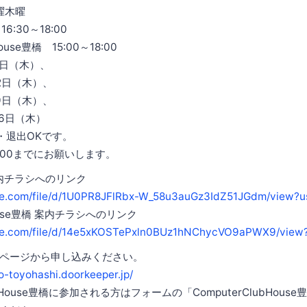
曜木曜
6:30～18:00
ouse豊橋 15:00～18:00
日（木）、
2日（木）、
9日（木）、
6日（木）
・退出OKです。
:00までにお願いします。
 案内チラシへのリンク
ogle.com/file/d/1U0PR8JFlRbx-W_58u3auGz3IdZ51JGdm/view?u
House豊橋 案内チラシへのリンク
ogle.com/file/d/14e5xKOSTePxln0BUz1hNChycVO9aPWX9/view
ページから申し込みください。
o-toyohashi.doorkeeper.jp/
ubHouse豊橋に参加される方はフォームの「ComputerClubHous