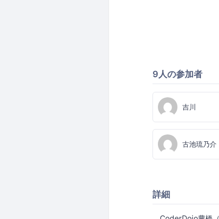
9人の参加者
吉川
古池琉乃介
詳細
CoderDojo豊橋