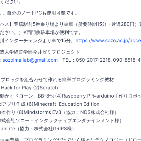
ください。
なし、自分のノートPCも使用可能です。
バス】豊橋駅前5番乗り場より乗車（所要時間15分・片道280円
ださい。）※西門側駐車場が便利です。
インターチェンジより車で15分。
https://www.sozo.ac.jp/acc
創造大学経営学部今井ゼミプロジェクト
：
sozoimailab@gmail.com
TEL：050-2017-2218, 090-8518-4
豊橋 ブロックを組合わせて作れる簡単プログラミング教材
Hack for Play (2)Scratch
で動かすドローン、BB-8他 (4)Raspberry Piやarduino手作りロボ
プリ作成 (6)Minecraft: Education Edition
作り (8)Mindstorms EV3（協力：NDS株式会社様）
力：株式会社ソニー・インタラクティブエンタテインメント様）
icianLite（協力：株式会社GRIPS様）
ubHouse豊橋 プログラミングだけでなく様々なテクノロジー（ドロ