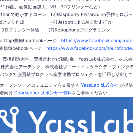
PC作曲、画像動画加工、VR、3Dプリンターなど）
やPythonで動かすドローン (2)Raspberry Piやarduino手作りロボ
iPadアプリ作成 (4)JetbotによるAI自動走行カー
)３Dプリンター体験 (7)Robophoneプログラミング
rDojo豊橋facebookページ
https://www.facebook.com/coder
in 豊橋facebookページ
https://www.facebook.com/hourofcode.
、豊橋創造大学、豊橋市わかば補助金、YassLab株式会社、株式
、株式会社アーテック、株式会社ソニー・インタラクティブエンタ
フトバンク社会貢献プログラム産学連携プロジェクトを活用し活動し
はオープンソースコミュニティを支援する
YassLab 株式会社
が提供
営者向け
Doorkeeper スポンサー資料
をご参照ください。