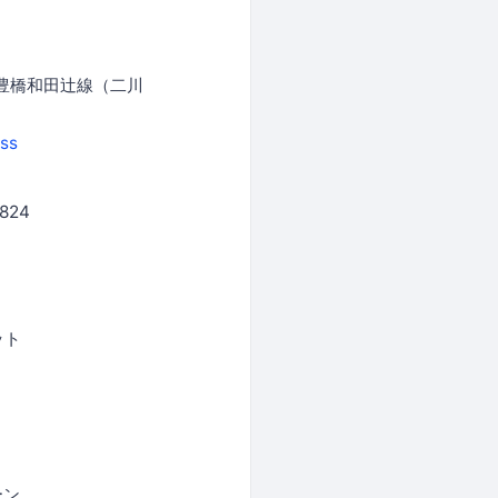
）豊橋和田辻線（二川
ess
824
ット
ーン、