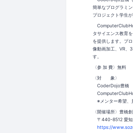
簡単なプログラミン
プロジェクト学生が
ComputerCl
タサイエンス教育を
を提供します。プロ
像動画加工、VR、
す。
〈参 加 費〉無料
〈対 象〉
CoderDojo豊
ComputerClu
※メンター希望、
〈開催場所〉豊橋創
〒440-8512 愛
https://www.soz