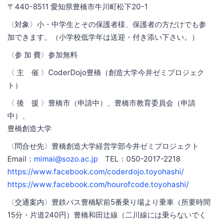
〒440-8511 愛知県豊橋市牛川町松下20-1
〈対象〉小・中学生とその保護者様、保護者の方だけでも参
加できます。（小学校低学年は送迎・付き添い下さい。）
〈参 加 費〉参加無料
〈 主 催 〉CoderDojo豊橋（創造大学今井ゼミプロジェク
ト）
〈 後 援 〉豊橋市（申請中）、豊橋市教育委員会（申請
中）、
豊橋創造大学
〈問合せ先〉豊橋創造大学経営学部今井ゼミプロジェクト
Email：
mimai@sozo.ac.jp
TEL：050-2017-2218
https://www.facebook.com/coderdojo.toyohashi/
https://www.facebook.com/hourofcode.toyohashi/
〈交通案内〉豊鉄バス豊橋駅前5番乗り場より乗車（所要時間
15分・片道240円）豊橋和田辻線（二川線には乗らないでく