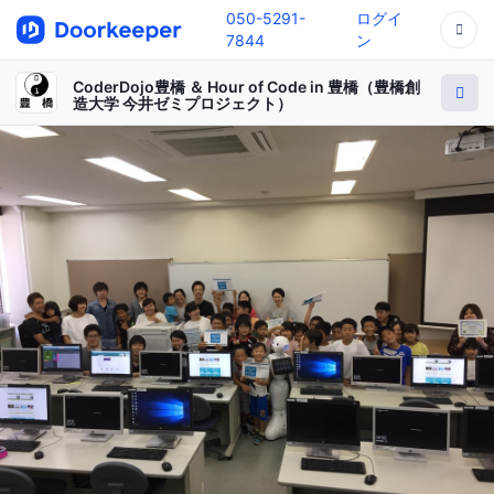
050-5291-
ログイ
7844
ン
CoderDojo豊橋 ＆ Hour of Code in 豊橋（豊橋創
造大学 今井ゼミプロジェクト）