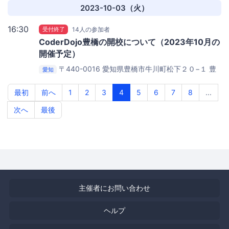
2023-10-03（火）
16:30
受付終了
14人の参加者
CoderDojo豊橋の開校について（2023年10月の
開催予定）
〒440-0016 愛知県豊橋市牛川町松下２０−１
豊
愛知
橋創造大学D22ゼミ室
最初
前へ
1
2
3
4
5
6
7
8
...
次へ
最後
主催者にお問い合わせ
ヘルプ